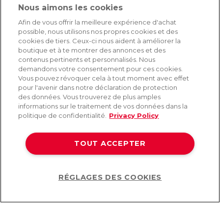
Nous aimons les cookies
SERVICE
Afin de vous offrir la meilleure expérience d'achat
possible, nous utilisons nos propres cookies et des
Livraison rapide et gratuite
cookies de tiers. Ceux-ci nous aident à améliorer la
Retours & remboursements
boutique et à te montrer des annonces et des
Paiement sécurisé
contenus pertinents et personnalisés. Nous
demandons votre consentement pour ces cookies.
Vous pouvez révoquer cela à tout moment avec effet
pour l'avenir dans notre déclaration de protection
AIDE
des données. Vous trouverez de plus amples
informations sur le traitement de vos données dans la
Contact
politique de confidentialité.
Privacy Policy
Paiement
Livraison et expédition
TOUT ACCEPTER
Foire aux questions
Protection des données
CGV
RÉGLAGES DES COOKIES
Help
©2026 Lovehoney Group Switzerland AG. Tous droits réservés.
CG
|
Protection des données