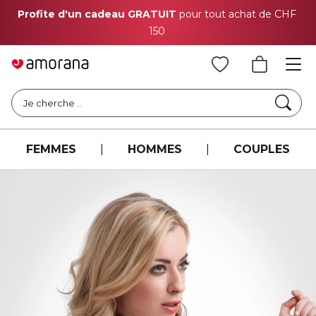
Profite d'un cadeau GRATUIT
pour tout achat de CHF
150
Cher
Je cherche ..
FEMMES
|
HOMMES
|
COUPLES