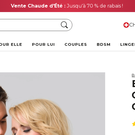
Vente Chaude d'Été :
Jusqu'à 70 % de rabais !
Chercher
CH
OUR ELLE
POUR LUI
COUPLES
BDSM
LINGE
B