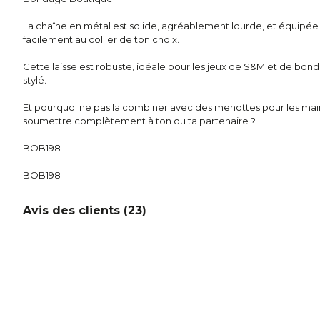
La chaîne en métal est solide, agréablement lourde, et équipé
facilement au collier de ton choix.
Cette laisse est robuste, idéale pour les jeux de S&M et de bon
stylé.
Et pourquoi ne pas la combiner avec des menottes pour les mains
soumettre complètement à ton ou ta partenaire ?
BOB198
BOB198
Avis des clients (
23
)