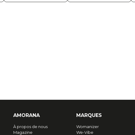
AMORANA
MARQUES
À propos de nous
Womanizer
Magazine
We-Vibe