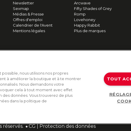
Newsletter
Arcwave
Sexmap
Fifty Shades of Grey
Médias & Presse
Romp
Offres d'emploi
Lovehoney
Calendrier de l'Avent
Happy Rabbit
Mentions légales
Plus de marques
t possible, nous utilisons nos propres
TOUT AC
ent à améliorer la boutique et à te montrer
sonnalisés. Nous demandons votre
voquer cela à tout moment avec effet
RÉGLAG
on des données. Vous trouverez de plus
COOK
nées dans la politique de
s réservés.
CG
|
Protection des données