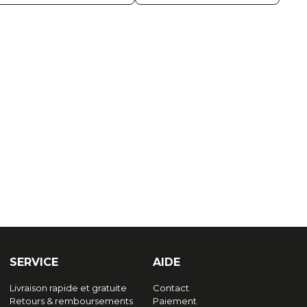
SERVICE
AIDE
Livraison rapide et gratuite
Contact
Retours & remboursements
Paiement