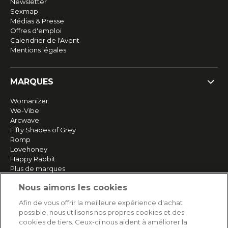
Newsletter
Sexmap
Médias & Presse
Offres d'emploi
Calendrier de l'Avent
Mentions légales
MARQUES
Womanizer
We-Vibe
Arcwave
Fifty Shades of Grey
Romp
Lovehoney
Happy Rabbit
Plus de marques
Nous aimons les cookies
SERVICE
Afin de vous offrir la meilleure expérience d'achat
possible, nous utilisons nos propres cookies et des
Livraison rapide et gratuite
cookies de tiers. Ceux-ci nous aident à améliorer la