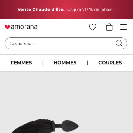
Pr
Vente Chaude d'Été:
Jusqu'à 70 % de rabais !
Cher
Je cherche ..
FEMMES
|
HOMMES
|
COUPLES