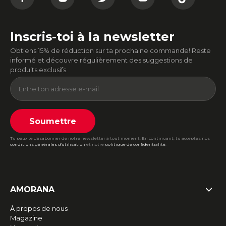
Inscris-toi à la newsletter
Obtiens 15% de réduction sur ta prochaine commande! Reste
informé et découvre régulièrement des suggestions de
produits exclusifs.
Soumettre
Tu peux te désabonner de notre newsletter à tout moment. En continuant, tu acceptes nos
conditions générales d'utilisation
et notre
politique de confidentialité
.
AMORANA
À propos de nous
Magazine