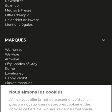
Newsletter
Sexmap
Médias & Presse
Offres d'emploi
Calendrier de l'Avent
Mentions légales
MARQUES
Womanizer
We-Vibe
Arcwave
Fifty Shades of Grey
Romp
Lovehoney
Happy Rabbit
Plus de marques
Nous aimons les cookies
SERVICE
Afin de vous offrir la meilleure expérience d'achat
possible, nous utilisons nos propres cookies et des
Livraison rapide et gratuite
cookies de tiers. Ceux-ci nous aident à améliorer la