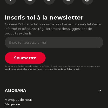
Inscris-toi à la newsletter
Obtiens 15% de réduction sur ta prochaine commande! Reste
informé et découvre régulièrement des suggestions de
produits exclusifs.
Soumettre
Tu peux te désabonner de notre newsletter à tout moment. En continuant, tu acceptes nos
conditions générales d'utilisation
et notre
politique de confidentialité
.
AMORANA
À propos de nous
Magazine