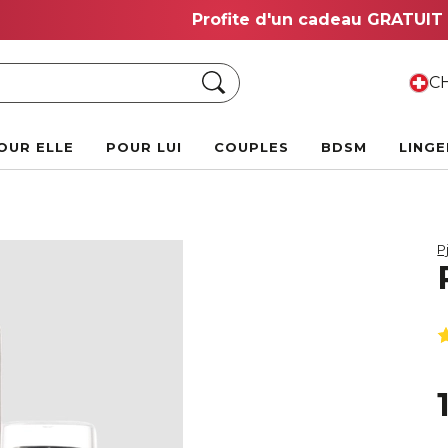
Vente Chaude d'Été :
Jusqu'à 70 % de rabais !
Chercher
CH
OUR ELLE
POUR LUI
COUPLES
BDSM
LINGE
P