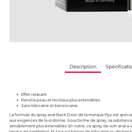
Description
Spécificati
Effet relaxant
Rend la peau et les tissus plus extensibles
Sans lidocaïne et benzocaïne
La formule du spray anal Back Door de la marque Pjur est spé
aux exigences de la sodomie. Sous forme de spray, sa substance a
sensiblement plus extensibles. En outre, ce spray de soin anal a un
teneur en panthénol. Et il n'a nul besoin de lidocaïne ou de ben