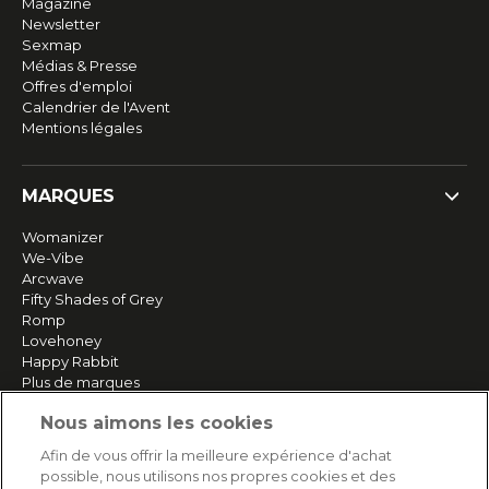
Magazine
Newsletter
Sexmap
Médias & Presse
Offres d'emploi
Calendrier de l'Avent
Mentions légales
MARQUES
Womanizer
We-Vibe
Arcwave
Fifty Shades of Grey
Romp
Lovehoney
Happy Rabbit
Plus de marques
Nous aimons les cookies
SERVICE
Afin de vous offrir la meilleure expérience d'achat
possible, nous utilisons nos propres cookies et des