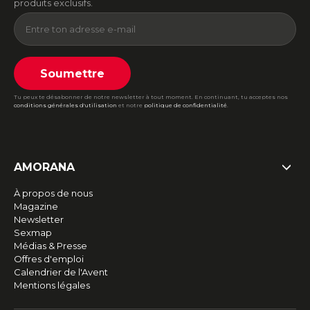
produits exclusifs.
Soumettre
Tu peux te désabonner de notre newsletter à tout moment. En continuant, tu acceptes nos
conditions générales d'utilisation
et notre
politique de confidentialité
.
AMORANA
À propos de nous
Magazine
Newsletter
Sexmap
Médias & Presse
Offres d'emploi
Calendrier de l'Avent
Mentions légales