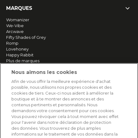
MARQUES
Womanizer
We-Vibe
Arcwave
Fifty Shades of Grey
Romp
Lovehoney
Happy Rabbit
Plus de marques
Nous aimons les cookies
SERVICE
Afin de vous offrir la meilleure expérience d'achat
possible, nous utilisons nos propres cookies et des
Livraison rapide et gratuite
cookies de tiers. Ceux-ci nous aident à améliorer la
Retours & remboursements
boutique et à te montrer des annonces et des
Paiement sécurisé
contenus pertinents et personnalisés. Nous
demandons votre consentement pour ces cookies.
Vous pouvez révoquer cela à tout moment avec effet
pour l'avenir dans notre déclaration de protection
AIDE
des données. Vous trouverez de plus amples
informations sur le traitement de vos données dans la