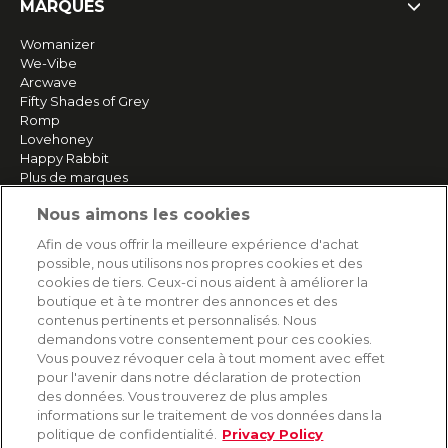
MARQUES
Womanizer
We-Vibe
Arcwave
Fifty Shades of Grey
Romp
Lovehoney
Happy Rabbit
Plus de marques
Nous aimons les cookies
SERVICE
Afin de vous offrir la meilleure expérience d'achat
possible, nous utilisons nos propres cookies et des
Livraison rapide et gratuite
cookies de tiers. Ceux-ci nous aident à améliorer la
Retours & remboursements
boutique et à te montrer des annonces et des
Paiement sécurisé
contenus pertinents et personnalisés. Nous
demandons votre consentement pour ces cookies.
Vous pouvez révoquer cela à tout moment avec effet
pour l'avenir dans notre déclaration de protection
AIDE
des données. Vous trouverez de plus amples
informations sur le traitement de vos données dans la
Contact
politique de confidentialité.
Privacy Policy