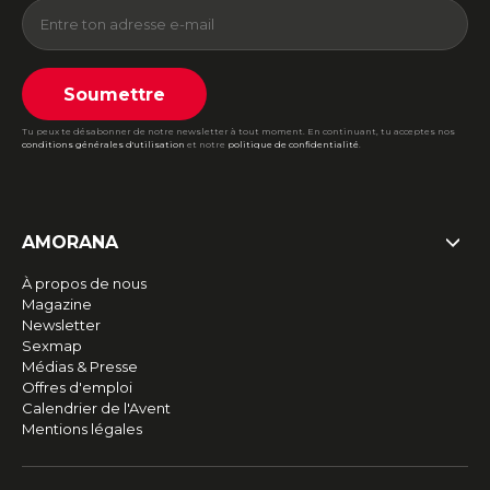
Soumettre
Tu peux te désabonner de notre newsletter à tout moment. En continuant, tu acceptes nos
conditions générales d'utilisation
et notre
politique de confidentialité
.
AMORANA
À propos de nous
Magazine
Newsletter
Sexmap
Médias & Presse
Offres d'emploi
Calendrier de l'Avent
Mentions légales