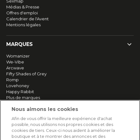
Sexmap
Médias & Presse
Offres d'emploi
Calendrier de l'Avent
Mentions légales
MARQUES
Womanizer
We-Vibe
Arcwave
Fifty Shades of Grey
Romp
Lovehoney
Happy Rabbit
Plus de marques
Nous aimons les cookies
SERVICE
Afin de vous offrir la meilleure expérience d'achat
possible, nous utilisons nos propres cookies et des
Livraison rapide et gratuite
cookies de tiers. Ceux-ci nous aident à améliorer la
Retours & remboursements
boutique et à te montrer des annonces et des