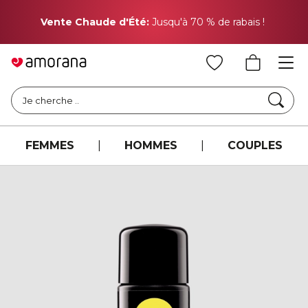
Pr
Vente Chaude d'Été:
Jusqu'à 70 % de rabais !
Cher
Je cherche ..
FEMMES
|
HOMMES
|
COUPLES