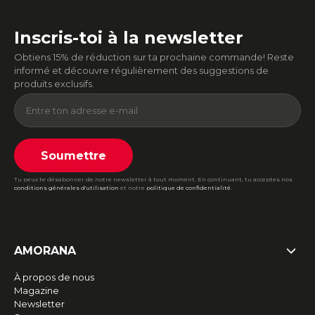
Inscris-toi à la newsletter
Obtiens 15% de réduction sur ta prochaine commande! Reste
informé et découvre régulièrement des suggestions de
produits exclusifs.
Soumettre
Tu peux te désabonner de notre newsletter à tout moment. En continuant, tu acceptes nos
conditions générales d'utilisation
et notre
politique de confidentialité
.
AMORANA
À propos de nous
Magazine
Newsletter