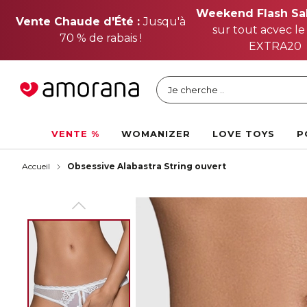
Weekend Flash Sal
Vente Chaude d'Été :
Jusqu'à
sur tout acvec le
70 % de rabais !
EXTRA20
Je cherche ..
VENTE %
WOMANIZER
LOVE TOYS
P
Accueil
Obsessive Alabastra String ouvert