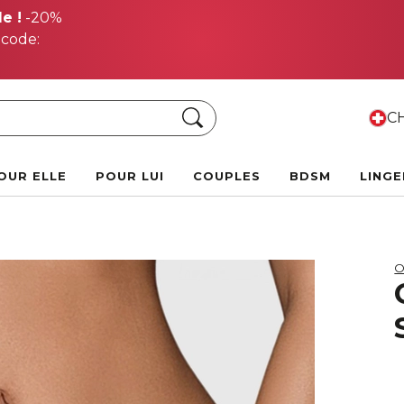
e !
-20%
 code:
Chercher
CH
OUR ELLE
POUR LUI
COUPLES
BDSM
LINGE
O