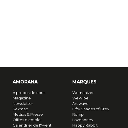
AMORANA
MARQUES
À propos de nous
Womanizer
Magazine
We-Vibe
Newsletter
Arcwave
Sexmap
Fifty Shades of Grey
Médias & Presse
Romp
Offres d'emploi
Lovehoney
Calendrier de l'Avent
Happy Rabbit