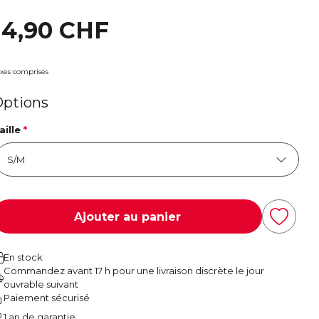
14,90 CHF
xes comprises
Options
aille
*
Ajouter au panier
En stock
Commandez avant 17 h pour une livraison discrète le jour
ouvrable suivant
Paiement sécurisé
1 an de garantie