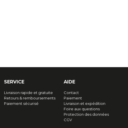
SERVICE
AIDE
Livraison rapide et gratuite
Contact
Retours & remboursements
Paiement
Paiement sécurisé
Livraison et expédition
Foire aux questions
Protection des données
CGV