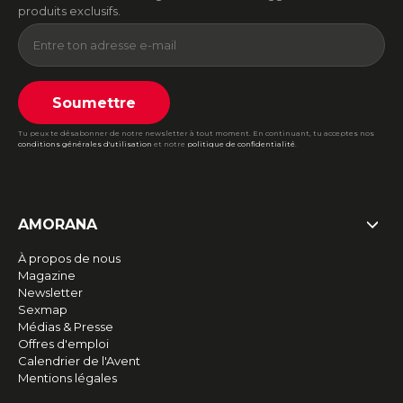
produits exclusifs.
Soumettre
Tu peux te désabonner de notre newsletter à tout moment. En continuant, tu acceptes nos
conditions générales d'utilisation
et notre
politique de confidentialité
.
AMORANA
À propos de nous
Magazine
Newsletter
Sexmap
Médias & Presse
Offres d'emploi
Calendrier de l'Avent
Mentions légales