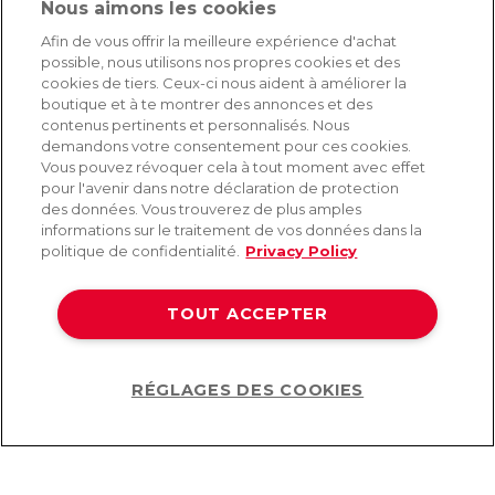
Nous aimons les cookies
SERVICE
Afin de vous offrir la meilleure expérience d'achat
possible, nous utilisons nos propres cookies et des
Livraison rapide et gratuite
cookies de tiers. Ceux-ci nous aident à améliorer la
Retours & remboursements
boutique et à te montrer des annonces et des
Paiement sécurisé
contenus pertinents et personnalisés. Nous
demandons votre consentement pour ces cookies.
Vous pouvez révoquer cela à tout moment avec effet
pour l'avenir dans notre déclaration de protection
AIDE
des données. Vous trouverez de plus amples
informations sur le traitement de vos données dans la
Contact
politique de confidentialité.
Privacy Policy
Paiement
Livraison et expédition
TOUT ACCEPTER
Foire aux questions
Protection des données
CGV
RÉGLAGES DES COOKIES
Help
©2026 Lovehoney Group Switzerland AG. Tous droits réservés.
CG
|
Protection des données