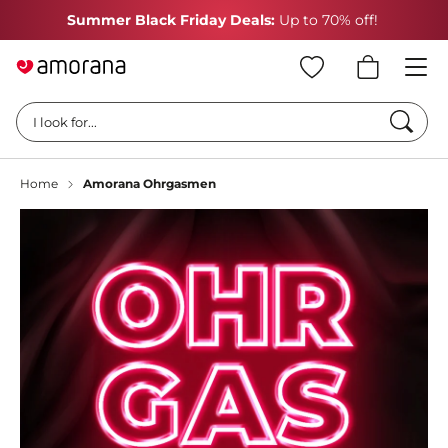
 Friday Deals:
Up to 70% off!
GET A FREE GIFT
w
Searc
I look for...
Home
Amorana Ohrgasmen