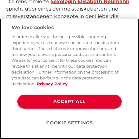
Die renommierte
Sexologin Elisabeth Neumann
spricht über eines der meistdiskutierten und
missverstandenen Konzepte in der Liebe: die
Monogamie. Ist die lebenslange Exklusivität ein
We love cookies
Ideal oder eine Belastung? Wie verändern sich
In order to offer you the best possible shopping
unsere Erwartungen an die Treue, wenn
experience, we use our own cookies and cookies from
Beziehungen länger dauern? Und welche
third parties. These help us to improve the shop and
Werkzeuge braucht man, um eine monogame
to show you relevant, personalized ads and content.
We ask for your consent for these cookies. You can
Beziehung lebendig, ehrlich und erfolgreich zu
revoke this at any time with our data protection
führen?
declaration. Further information on the processing of
your data can be found in the data protection
Du erfährst:
declaration.
Privacy Policy
was Monogamie im modernen Kontext tatsächlich
bedeutet – jenseits der traditionellen Definition.
ACCEPT ALL
warum Offenheit und Kommunikation wichtiger
sind als feste Regeln.
COOKIE SETTINGS
wie man mit Fantasien und Schwärmereien
Help
umgeht, ohne die Beziehung zu gefährden.
Am Ende verrät Sexualologin Elisabeth Neumann