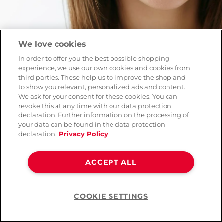
We love cookies
In order to offer you the best possible shopping
experience, we use our own cookies and cookies from
Das sind wir
third parties. These help us to improve the shop and
to show you relevant, personalized ads and content.
We ask for your consent for these cookies. You can
Was uns antreibt und
revoke this at any time with our data protection
weiterbringt
declaration. Further information on the processing of
your data can be found in the data protection
declaration.
Privacy Policy
Wir sind ein bunter Haufen – ein junges,
ACCEPT ALL
sehr ambitioniertes, hochprofessionelles
und immer noch wachsendes Team in
Zürich-Wallisellen, mit einem Logistik
COOKIE SETTINGS
Help
Center in Zürich-Glattbrugg.