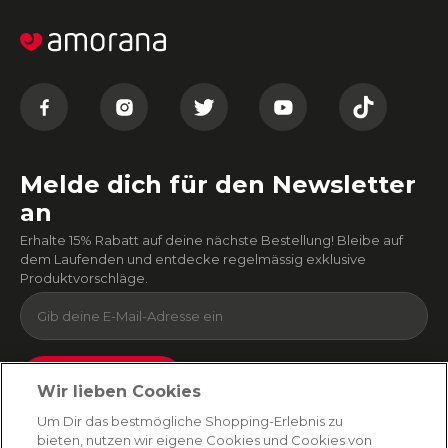
Melde dich für den Newsletter
an
Erhalte 15% Rabatt auf deine nächste Bestellung! Bleibe auf
dem Laufenden und entdecke regelmässig exklusive
Produktvorschläge.
Absenden
Wir lieben Cookies
Du kannst dich jederzeit von unserem Newsletter abmelden. Indem du fortfährst, stimmst
Um Dir das bestmögliche Shopping-Erlebnis zu
du unseren
E-Mail-Bedingungen
und
Datenschutzbestimmungen zu
.
bieten, nutzen wir eigene Cookies und Cookies von