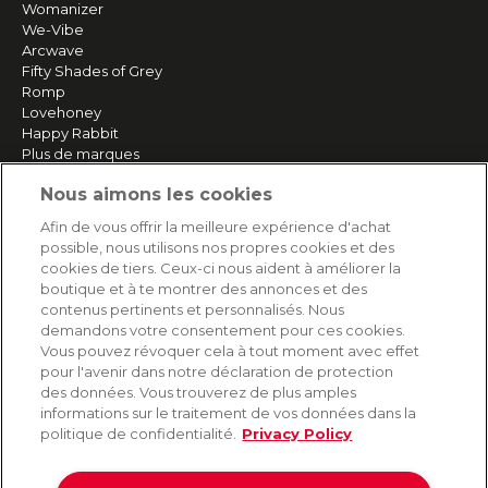
Womanizer
We-Vibe
Arcwave
Fifty Shades of Grey
Romp
Lovehoney
Happy Rabbit
Plus de marques
Nous aimons les cookies
SERVICE
Afin de vous offrir la meilleure expérience d'achat
possible, nous utilisons nos propres cookies et des
Livraison rapide et gratuite
cookies de tiers. Ceux-ci nous aident à améliorer la
Retours & remboursements
boutique et à te montrer des annonces et des
Paiement sécurisé
contenus pertinents et personnalisés. Nous
demandons votre consentement pour ces cookies.
Vous pouvez révoquer cela à tout moment avec effet
pour l'avenir dans notre déclaration de protection
AIDE
des données. Vous trouverez de plus amples
informations sur le traitement de vos données dans la
Contact
politique de confidentialité.
Privacy Policy
Paiement
Livraison et expédition