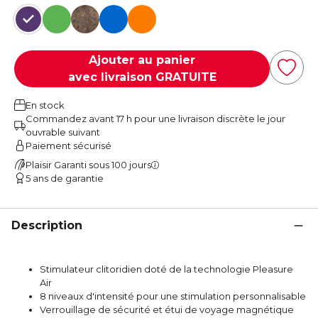
Violet
Vert
Imprimé animal
Bleu
Orange
Ajouter au panier
avec livraison GRATUITE
En stock
Commandez avant 17 h pour une livraison discrète le jour
ouvrable suivant
Paiement sécurisé
Plaisir Garanti sous 100 jours
5 ans de garantie
Description
Stimulateur clitoridien doté de la technologie Pleasure
Air
8 niveaux d'intensité pour une stimulation personnalisable
Verrouillage de sécurité et étui de voyage magnétique