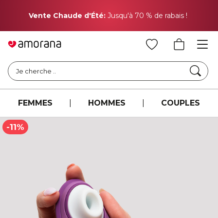
Pr
Vente Chaude d'Été:
Jusqu'à 70 % de rabais !
Cher
Je cherche ..
FEMMES
|
HOMMES
|
COUPLES
-11%