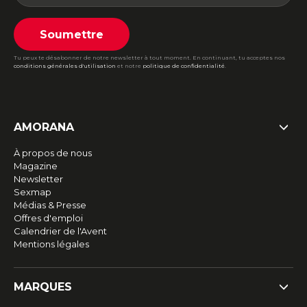
Soumettre
Tu peux te désabonner de notre newsletter à tout moment. En continuant, tu acceptes nos
conditions générales d'utilisation
et notre
politique de confidentialité
.
AMORANA
À propos de nous
Magazine
Newsletter
Sexmap
Médias & Presse
Offres d'emploi
Calendrier de l'Avent
Mentions légales
MARQUES