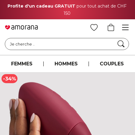
Profite d'un cadeau GRATUIT
pour tout achat de CHF
150
Cher
Je cherche ..
FEMMES
|
HOMMES
|
COUPLES
-34%