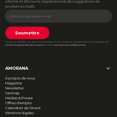
informé et découvre régulièrement des suggestions de
produits exclusifs.
Soumettre
Tu peux te désabonner de notre newsletter à tout moment. En continuant, tu acceptes nos
conditions générales d'utilisation
et notre
politique de confidentialité
.
AMORANA
À propos de nous
Magazine
Newsletter
Sexmap
Médias & Presse
Offres d'emploi
Calendrier de l'Avent
Mentions légales