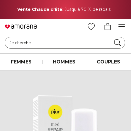
Pr
Vente Chaude d'Été:
Jusqu'à 70 % de rabais !
Cher
Je cherche ..
FEMMES
|
HOMMES
|
COUPLES