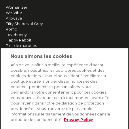
Womanizer
We-Vibe
Arcwave
Fifty Shades of Grey
Romp
Lovehoney
Happy Rabbit
Plus de marques
Nous aimons les cookies
SERVICE
Afin de vous offrir la meilleure expérience d'achat
possible, nous utilisons nos propres cookies et des
Livraison rapide et gratuite
cookies de tiers. Ceux-ci nous aident à améliorer la
Retours & remboursements
boutique et à te montrer des annonces et des
Paiement sécurisé
contenus pertinents et personnalisés. Nous
demandons votre consentement pour ces cookies.
Vous pouvez révoquer cela à tout moment avec effet
pour l'avenir dans notre déclaration de protection
AIDE
des données. Vous trouverez de plus amples
informations sur le traitement de vos données dans la
Contact
politique de confidentialité.
Privacy Policy
Paiement