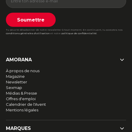
Soumettre
Tu peux te désabonner de notre newsletter à tout moment. En continuant, tu acceptes nos
conditions générales d'utilisation
et notre
politique de confidentialité
.
AMORANA
À propos de nous
Magazine
Newsletter
Sexmap
Médias & Presse
Offres d'emploi
Calendrier de l'Avent
Mentions légales
MARQUES