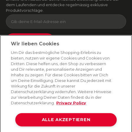
dem Laufenden und entdecke regelmässig exklusive
Produktvorschläge.
Absenden
Wir lieben Cookies
Du kannst dich jederzeit von unserem Newsletter abmelden. Indem du fortfährst, stimmst
Um Dir das bestmögliche Shopping-Erlebnis zu
du unseren
E-Mail-Bedingungen
und
Datenschutzbestimmungen zu
.
bieten, nutzen wir eigene Cookies und Cookies von
Dritten. Diese helfen uns, den Shop zu verbessern
und Dir relevante, personalisierte Anzeigen und
Inhalte zu zeigen. Für diese Cookies bitten wir Dich
AMORANA
um Deine Einwilligung. Diese kannst Du jederzeit mit
Wirkung für die Zukunft in unserer
Datenschutzerklärung widerrufen. Weitere Hinweise
MARKEN
zur Verarbeitung Deiner Daten findest du in der
Datenschutzerklärung.
Privacy Policy
SERVICE
ALLE AKZEPTIEREN
HILFE