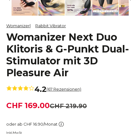
Womanizer
Rabbit Vibrator
Womanizer Next Duo
Klitoris & G-Punkt Dual-
Stimulator mit 3D
Pleasure Air
4.2
(67 Rezensionen)
CHF 169.00
CHF 219.90
oder ab CHF 16.90/Monat
Inkl.MwSt