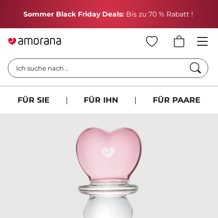
H
Sommer Black Friday Deals:
Bis zu 70 % Rabatt !
Such
Ich suche nach ..
FÜR SIE
|
FÜR IHN
|
FÜR PAARE