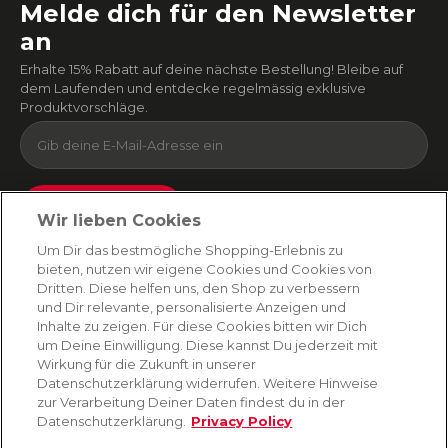
Melde dich für den Newsletter
an
Erhalte 15% Rabatt auf deine nächste Bestellung! Bleibe auf
dem Laufenden und entdecke regelmässig exklusive
Produktvorschläge.
Absenden
Wir lieben Cookies
Du kannst dich jederzeit von unserem Newsletter abmelden. Indem du fortfährst, stimmst
Um Dir das bestmögliche Shopping-Erlebnis zu
du unseren
E-Mail-Bedingungen
und
Datenschutzbestimmungen zu
.
bieten, nutzen wir eigene Cookies und Cookies von
Dritten. Diese helfen uns, den Shop zu verbessern
und Dir relevante, personalisierte Anzeigen und
Inhalte zu zeigen. Für diese Cookies bitten wir Dich
AMORANA
um Deine Einwilligung. Diese kannst Du jederzeit mit
Wirkung für die Zukunft in unserer
Datenschutzerklärung widerrufen. Weitere Hinweise
MARKEN
zur Verarbeitung Deiner Daten findest du in der
Datenschutzerklärung.
Privacy Policy